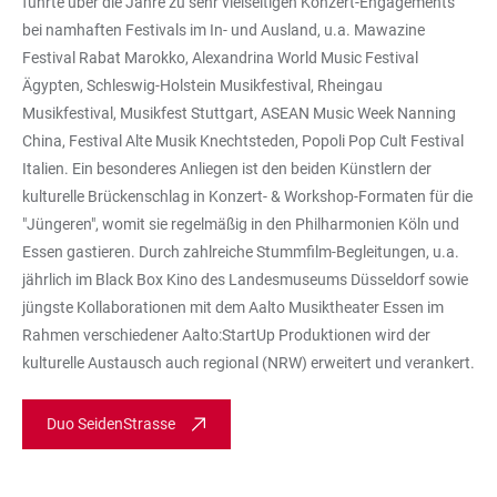
führte über die Jahre zu sehr vielseitigen Konzert-Engagements
bei namhaften Festivals im In- und Ausland, u.a. Mawazine
Festival Rabat Marokko, Alexandrina World Music Festival
Ägypten, Schleswig-Holstein Musikfestival, Rheingau
Musikfestival, Musikfest Stuttgart, ASEAN Music Week Nanning
China, Festival Alte Musik Knechtsteden, Popoli Pop Cult Festival
Italien. Ein besonderes Anliegen ist den beiden Künstlern der
kulturelle Brückenschlag in Konzert- & Workshop-Formaten für die
"Jüngeren", womit sie regelmäßig in den Philharmonien Köln und
Essen gastieren. Durch zahlreiche Stummfilm-Begleitungen, u.a.
jährlich im Black Box Kino des Landesmuseums Düsseldorf sowie
jüngste Kollaborationen mit dem Aalto Musiktheater Essen im
Rahmen verschiedener Aalto:StartUp Produktionen wird der
kulturelle Austausch auch regional (NRW) erweitert und verankert.
Duo SeidenStrasse