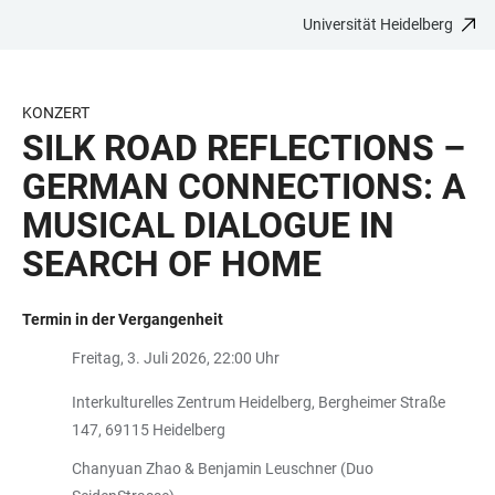
Universität Heidelberg
ZUM
HAUPTNAVIGATION
WEBSEITENSUCHE
LINKS
HAUPTINHALT
ÖFFNEN
ÖFFNEN
ZUR
BARRIEREFREIHEIT
KONZERT
SILK ROAD REFLECTIONS –
GERMAN CONNECTIONS: A
MUSICAL DIALOGUE IN
SEARCH OF HOME
Termin in der Vergangenheit
Freitag, 3. Juli 2026, 22:00 Uhr
Interkulturelles Zentrum Heidelberg, Bergheimer Straße
147, 69115 Heidelberg
Chanyuan Zhao & Benjamin Leuschner (Duo